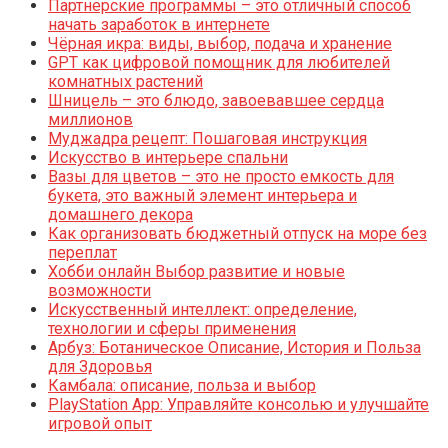
Партнерские программы – это отличный способ
начать заработок в интернете
Чёрная икра: виды, выбор, подача и хранение
GPT как цифровой помощник для любителей
комнатных растений
Шницель – это блюдо, завоевавшее сердца
миллионов
Муджадра рецепт: Пошаговая инструкция
Искусство в интерьере спальни
Вазы для цветов – это не просто емкость для
букета, это важный элемент интерьера и
домашнего декора
Как организовать бюджетный отпуск на море без
переплат
Хобби онлайн Выбор развитие и новые
возможности
Искусственный интеллект: определение,
технологии и сферы применения
Арбуз: Ботаническое Описание, История и Польза
для Здоровья
Камбала: описание, польза и выбор
PlayStation App: Управляйте консолью и улучшайте
игровой опыт