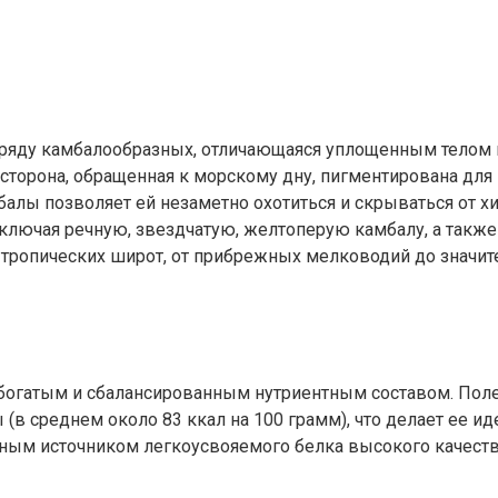
тряду камбалообразных, отличающаяся уплощенным телом
торона, обращенная к морскому дну, пигментирована для м
балы позволяет ей незаметно охотиться и скрываться от х
ключая речную, звездчатую, желтоперую камбалу, а также 
 тропических широт, от прибрежных мелководий до значит
е богатым и сбалансированным нутриентным составом. П
 (в среднем около 83 ккал на 100 грамм), что делает ее 
ным источником легкоусвояемого белка высокого качества