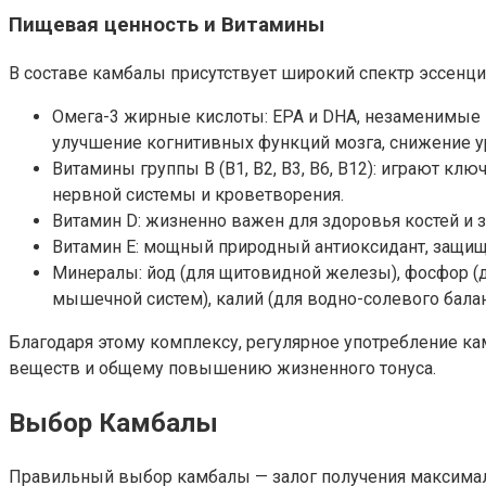
Пищевая ценность и Витамины
В составе камбалы присутствует широкий спектр эссенц
Омега-3 жирные кислоты: EPA и DHA, незаменимые
улучшение когнитивных функций мозга, снижение у
Витамины группы B (B1, B2, B3, B6, B12): играют 
нервной системы и кроветворения.
Витамин D: жизненно важен для здоровья костей и з
Витамин E: мощный природный антиоксидант, защищ
Минералы: йод (для щитовидной железы), фосфор (дл
мышечной систем), калий (для водно-солевого баланс
Благодаря этому комплексу, регулярное употребление ка
веществ и общему повышению жизненного тонуса.
Выбор Камбалы
Правильный выбор камбалы — залог получения максимал