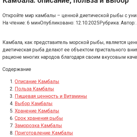
Камбала: описание, польза и выбор
Откройте мир камбалы – ценной диетической рыбы с уни
На чтение:
6 мин
Опубликовано:
12.10.2025
Рубрика:
Автор:
Камбала, как представитель морской рыбы, является це
диетическая рыба делают ее объектом пристального вним
рационе многих народов благодаря своим вкусовым кач
Содержание
Описание Камбалы
Польза Камбалы
Пищевая ценность и Витамины
Выбор Камбалы
Хранение Камбалы
Срок хранения рыбы
Заморозка Камбалы
Приготовление Камбалы