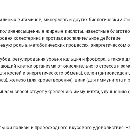
иальных витаминов, минералов и других биологически акт
 полиненасыщенные жирные кислоты, известные благотво
ровня холестерина и противовоспалительное действие.
ключевую роль в метаболических процессах, энергетическо
убов, регулирования уровня кальция и фосфора, а также д
ающий клетки организма от окислительного стресса и за
я костей и энергетического обмена), селен (антиоксидант
а), железо (для кроветворения), цинк (для иммунитета и р
мбалы способствует укреплению иммунитета, улучшению со
ьной пользы и превосходного вкусового удовольствия. Ч