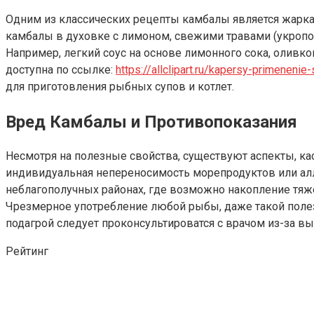
Одним из классических рецепты камбалы является жарка
камбалы в духовке с лимоном, свежими травами (укропо
Например, легкий соус на основе лимонного сока, оливк
доступна по ссылке:
https://allclipart.ru/kapersy-primenenie
для приготовления рыбных супов и котлет.
Вред Камбалы и Противопоказания
Несмотря на полезные свойства, существуют аспекты, к
индивидуальная непереносимость морепродуктов или алл
неблагополучных районах, где возможно накопление тяж
Чрезмерное употребление любой рыбы, даже такой полезн
подагрой следует проконсультироватся с врачом из-за в
Рейтинг