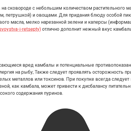
 на сковороде с небольшим количеством растительного ма
м, петрушкой) и овощами. Для придания блюду особой пи
ового масла, мелко нарезанной зелени и каперсы (информа
-svoystva-i-retsepty)
отлично дополнит нежный вкус камбалы
асающиеся вред камбалы и потенциальные противопоказан
ергия на рыбу; Также следует проявлять осторожность пр
елых металлов или токсинов. При покупке всегда следуе
ой, как камбала, может привести к дисбалансу питатель
ысокого содержания пуринов.