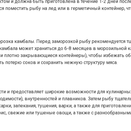
ом и должна быть приготовлена в течение 1-2 дней после 
ся поместить рыбу на лед или в герметичный контейнер, ч
орозка камбалы. Перед заморозкой рыбу рекомендуется т
амбала может храниться до 6-8 месяцев в морозильной ка
и плотно закрывающиеся контейнеры), чтобы избежать об
ь потерю соков и сохранить нежную структуру мяса.
сти и предоставляет широкие возможности для кулинарны
ходимости), внутренностей и плавников. Затем рыбу тщате
ки, запекания, тушения, варки, а также для приготовления
рис, свежие или тушеные овощи, а также с разнообразными