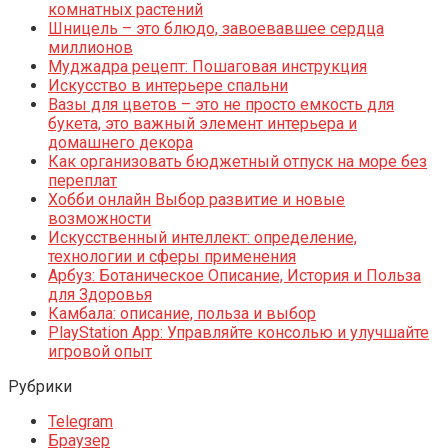
комнатных растений
Шницель – это блюдо, завоевавшее сердца
миллионов
Муджадра рецепт: Пошаговая инструкция
Искусство в интерьере спальни
Вазы для цветов – это не просто емкость для
букета, это важный элемент интерьера и
домашнего декора
Как организовать бюджетный отпуск на море без
переплат
Хобби онлайн Выбор развитие и новые
возможности
Искусственный интеллект: определение,
технологии и сферы применения
Арбуз: Ботаническое Описание, История и Польза
для Здоровья
Камбала: описание, польза и выбор
PlayStation App: Управляйте консолью и улучшайте
игровой опыт
Рубрики
Telegram
Браузер