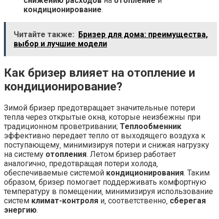
снижению расходов
на
отопление
и
кондиционирование
.
Читайте также:
Бризер для дома: преимущества,
выбор и лучшие модели
Как бризер влияет на отопление и
кондиционирование?
Зимой бризер предотвращает значительные потери
тепла через открытые окна‚ которые неизбежны при
традиционном проветривании;
Теплообменник
эффективно передает тепло от выходящего воздуха к
поступающему‚ минимизируя потери и снижая нагрузку
на систему
отопления
. Летом бризер работает
аналогично‚ предотвращая потери холода‚
обеспечиваемые системой
кондиционирования
. Таким
образом‚ бризер помогает поддерживать комфортную
температуру в помещении‚ минимизируя использование
систем
климат-контроля
и‚ соответственно‚
сберегая
энергию
.