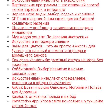
Искусственный интеллект в психологии
Партнерские программы – это отличный способ
начать заработок в интернете
Чёрная икра: виды, выбор, подача и хранение
GPT как цифровой помощник для любителей
комнатных растений
Шницель – это блюдо, завоевавшее сердца
миллионов
Муджадра рецепт: Пошаговая инструкция
Искусство в интерьере спальни
Вазы для цветов – это не просто емкость для
букета, это важный элемент интерьера и
домашнего декора
Как организовать бюджетный отпуск на море без
переплат
Хобби онлайн Выбор развитие и новые
возможности
Искусственный интеллект: определение,
технологии и сферы применения
Арбуз: Ботаническое Описание, История и Польза
для Здоровья
Камбала: описание, польза и выбор
PlayStation App: Управляйте консолью и улучшайте
игровой опыт