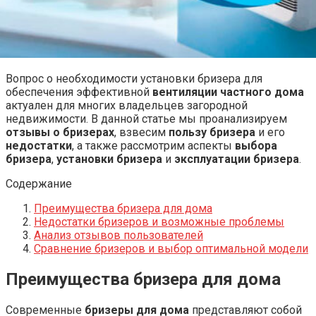
Вопрос о необходимости установки бризера для
обеспечения эффективной
вентиляции частного дома
актуален для многих владельцев загородной
недвижимости. В данной статье мы проанализируем
отзывы о бризерах
, взвесим
пользу бризера
и его
недостатки
, а также рассмотрим аспекты
выбора
бризера
,
установки бризера
и
эксплуатации бризера
.
Содержание
Преимущества бризера для дома
Недостатки бризеров и возможные проблемы
Анализ отзывов пользователей
Сравнение бризеров и выбор оптимальной модели
Преимущества бризера для дома
Современные
бризеры для дома
представляют собой