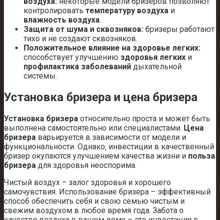
воздуха:
некоторые модели бризеров позволяют
контролировать
температуру воздуха
и
влажность воздуха
.
Защита от шума и сквозняков:
бризеры работают
тихо и не создают сквозняков.
Положительное влияние на здоровье легких:
способствует улучшению
здоровья легких
и
профилактика заболеваний
дыхательной
системы.
Установка бризера и цена бризера
Установка бризера
относительно проста и может быть
выполнена самостоятельно или специалистами.
Цена
бризера
варьируется в зависимости от модели и
функциональности. Однако‚ инвестиции в качественный
бризер окупаются улучшением качества жизни и
польза
бризера
для здоровья неоспорима.
Чистый воздух – залог здоровья и хорошего
самочувствия. Использование бризера – эффективный
способ обеспечить себя и свою семью чистым и
свежим воздухом в любое время года. Забота о
качестве воздуха в вашем доме – это инвестиция в