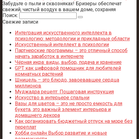
Забудьте о пыли и сквозняках! Бризеры обеспечат
свежий, чистый воздух в вашем доме, сохраняя
Поиск:
Свежие записи
Интеграция искусственного интеллекта в
психологию: методологии и прикладные области
Искусственный интеллект в психологии
Партнерские программы – это отличный способ
начать заработок в интернете
Чёрная икра: виды, выбор, подача и хранение
GPT как цифровой помощник для любителей
комнатных растений
Шницель – это блюдо, завоевавшее сердца
миллионов
Муджадра рецепт: Пошаговая инструкция
Искусство в интерьере спальни
Вазы для цветов – это не просто емкость для
букета, это важный элемент интерьера и
домашнего декора
Как организовать бюджетный отпуск на море без
переплат
Хобби онлайн Выбор развитие и новые
возможности