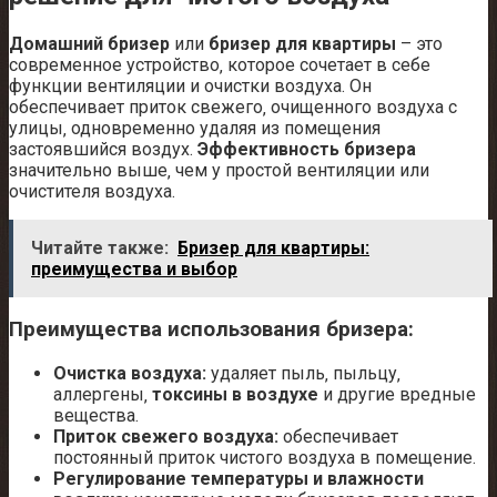
Домашний бризер
или
бризер для квартиры
– это
современное устройство‚ которое сочетает в себе
функции вентиляции и очистки воздуха. Он
обеспечивает приток свежего‚ очищенного воздуха с
улицы‚ одновременно удаляя из помещения
застоявшийся воздух.
Эффективность бризера
значительно выше‚ чем у простой вентиляции или
очистителя воздуха.
Читайте также:
Бризер для квартиры:
преимущества и выбор
Преимущества использования бризера:
Очистка воздуха:
удаляет пыль‚ пыльцу‚
аллергены‚
токсины в воздухе
и другие вредные
вещества.
Приток свежего воздуха:
обеспечивает
постоянный приток чистого воздуха в помещение.
Регулирование температуры и влажности