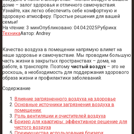
доме – залог здоровья и отличного самочувствия.
Узнайте, как легко обеспечить себе комфортную и
здоровую атмосферу. Простые решения для вашей
семьи!
На чтение:
3 мин
Опубликовано:
04.04.2025
Рубрика:
Техника
Автор:
Andrey
Качество воздуха в помещении напрямую влияет на
наше здоровье и самочувствие. Мы проводим большую
часть жизни в закрытых пространствах – дома‚ на
работе‚ в транспорте. Поэтому
чистый воздух
– это не
роскошь‚ а необходимость для поддержания здорового
образа жизни и профилактики заболеваний.
Содержание
Влияние загрязненного воздуха на здоровье
Основные источники загрязнения воздуха в
помещении:
Роль вентиляции и очистителей воздуха
Бризер для квартиры: эффективное решение для
чистого воздуха
Преимущества использования бризера: