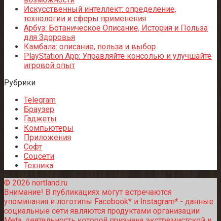
Искусственный интеллект: определение,
технологии и сферы применения
Арбуз: Ботаническое Описание, История и Польза
для Здоровья
Камбала: описание, польза и выбор
PlayStation App: Управляйте консолью и улучшайте
игровой опыт
Рубрики
Telegram
Браузер
Гаджеты
Компьютеры
Приложения
Софт
Соцсети
Техника
© 2026 nortland.ru
Внимание! В публикациях могут встречаются
упоминания и логотипы Facebook* и Instagram* - данные
социальные сети являются продуктами организации
Meta, деятельность которой признана экстремистской и