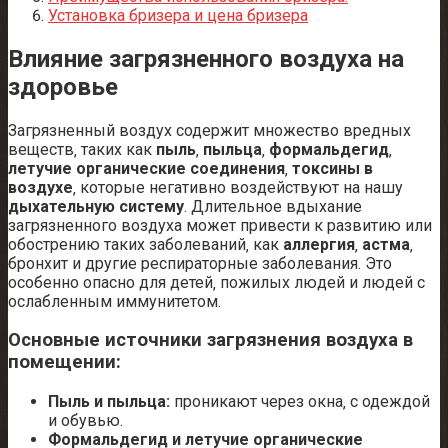
Установка бризера и цена бризера
Влияние загрязненного воздуха на
здоровье
Загрязненный воздух содержит множество вредных
веществ‚ таких как
пыль
‚
пыльца
‚
формальдегид
‚
летучие органические соединения
‚
токсины в
воздухе
‚ которые негативно воздействуют на нашу
дыхательную систему
. Длительное вдыхание
загрязненного воздуха может привести к развитию или
обострению таких заболеваний‚ как
аллергия
‚
астма
‚
бронхит и другие респираторные заболевания. Это
особенно опасно для детей‚ пожилых людей и людей с
ослабленным иммунитетом.
Основные источники загрязнения воздуха в
помещении:
Пыль и пыльца:
проникают через окна‚ с одеждой
и обувью.
Формальдегид и летучие органические