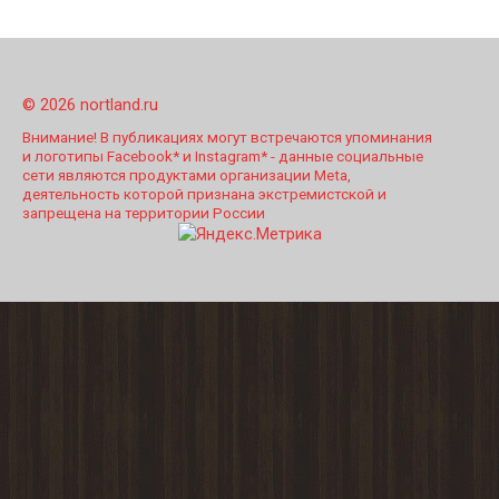
© 2026 nortland.ru
Внимание! В публикациях могут встречаются упоминания
и логотипы Facebook* и Instagram* - данные социальные
сети являются продуктами организации Meta,
деятельность которой признана экстремистской и
запрещена на территории России