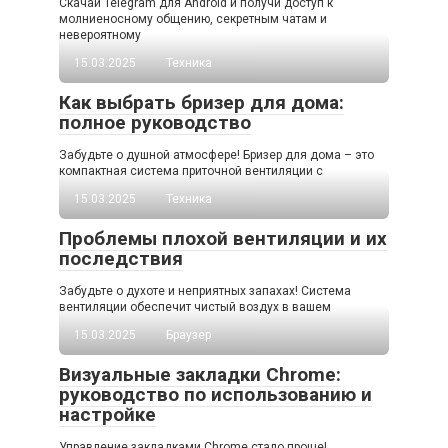
Скачай Telegram для Android и получи доступ к
молниеносному общению, секретным чатам и
невероятному
15.03.2025
Техника
Как выбрать бризер для дома:
полное руководство
Забудьте о душной атмосфере! Бризер для дома – это
компактная система приточной вентиляции с
15.03.2025
Техника
Проблемы плохой вентиляции и их
последствия
Забудьте о духоте и неприятных запахах! Система
вентиляции обеспечит чистый воздух в вашем
15.03.2025
Браузер
Визуальные закладки Chrome:
руководство по использованию и
настройке
Управление закладками Chrome стало проще!