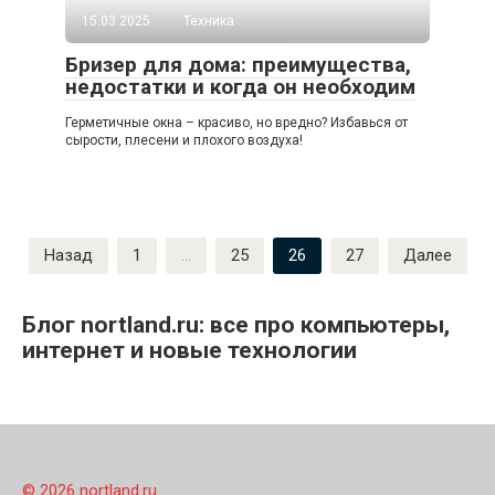
15.03.2025
Техника
Бризер для дома: преимущества,
недостатки и когда он необходим
Герметичные окна – красиво, но вредно? Избавься от
сырости, плесени и плохого воздуха!
Пагинация
Назад
1
…
25
26
27
Далее
записей
Блог nortland.ru: все про компьютеры,
интернет и новые технологии
© 2026 nortland.ru