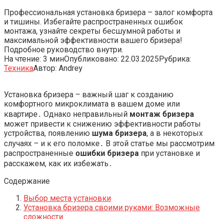
Профессиональная установка бризера – залог комфорта
и тишины. Избегайте распространенных ошибок
монтажа, узнайте секреты бесшумной работы и
максимальной эффективности вашего бризера!
Подробное руководство внутри.
На чтение:
3 мин
Опубликовано:
22.03.2025
Рубрика:
Техника
Автор:
Andrey
Установка бризера – важный шаг к созданию
комфортного микроклимата в вашем доме или
квартире․ Однако неправильный
монтаж бризера
может привести к снижению эффективности работы
устройства, появлению
шума бризера
, а в некоторых
случаях – и к его поломке․ В этой статье мы рассмотрим
распространенные
ошибки бризера
при установке и
расскажем, как их избежать․
Содержание
Выбор места установки
Установка бризера своими руками: Возможные
сложности