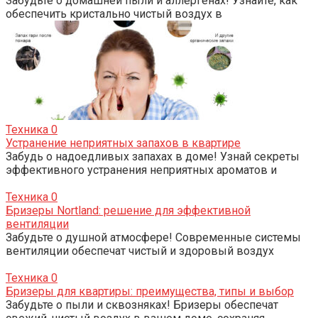
Забудьте о домашней пыли и аллергенах! Узнайте, как
обеспечить кристально чистый воздух в
Техника
0
Устранение неприятных запахов в квартире
Забудь о надоедливых запахах в доме! Узнай секреты
эффективного устранения неприятных ароматов и
Техника
0
Бризеры Nortland: решение для эффективной
вентиляции
Забудьте о душной атмосфере! Современные системы
вентиляции обеспечат чистый и здоровый воздух
Техника
0
Бризеры для квартиры: преимущества, типы и выбор
Забудьте о пыли и сквозняках! Бризеры обеспечат