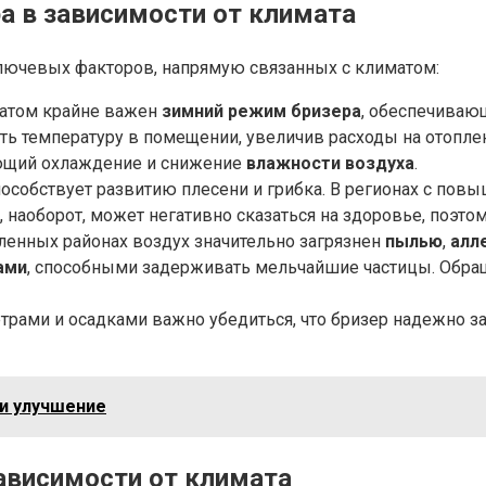
а в зависимости от климата
лючевых факторов, напрямую связанных с климатом:
матом крайне важен
зимний режим бризера
, обеспечиваю
ь температуру в помещении, увеличив расходы на отоплен
ющий охлаждение и снижение
влажности воздуха
.
особствует развитию плесени и грибка. В регионах с по
 наоборот, может негативно сказаться на здоровье, поэто
енных районах воздух значительно загрязнен
пылью
,
алл
ами
, способными задерживать мельчайшие частицы. Обращ
трами и осадками важно убедиться, что бризер надежно за
 и улучшение
ависимости от климата