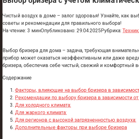
Выбор бризера с учётом климатическ
Чистый воздух в доме – залог здоровья! Узнайте, как в
советы и рекомендации для правильного выбора!
На чтение:
3 мин
Опубликовано:
29.04.2025
Рубрика:
Техник
Выбор бризера для дома – задача, требующая вниматель
прибор может оказаться неэффективным или даже вредны
бризера, обеспечив себе чистый, свежий и комфортный в
Содержание
Факторы, влияющие на выбор бризера в зависимост
Рекомендации по выбору бризера в зависимости от
Для холодного климата:
Для жаркого климата:
Для регионов с высокой загрязненностью воздуха:
Дополнительные факторы при выборе бризера