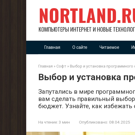
Перейти
NORTLAND.R
к
контенту
КОМПЬЮТЕРЫ ИНТЕРНЕТ И НОВЫЕ ТЕХНОЛО
Главная
О сайте
Читаемое
И
Главная
»
Софт
»
Выбор и установка программного 
Выбор и установка п
Запутались в мире программно
вам сделать правильный выбор
бюджет. Узнайте, как избежать
На чтение:
3 мин
Опубликовано:
08.04.2025