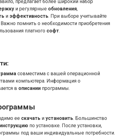
авило, предлагает более широкий набор
ержку
и регулярные
обновления
,
ть
и
эффективность
. При выборе учитывайте
 Важно помнить о необходимости приобретения
льзования платного
софт
.
ти:
грамма
совместима с вашей операционной
ствами компьютера. Информация о
ается в
описании
программы.
программы
одимо ее
скачать
и
установить
. Большинство
инструкцию
по установке. После установки,
граммы под ваши индивидуальные потребности.