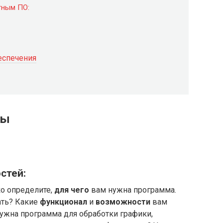
тным ПО:
еспечения
мы
стей:
ко определите,
для чего
вам нужна программа.
ать? Какие
функционал
и
возможности
вам
ужна программа для обработки графики,