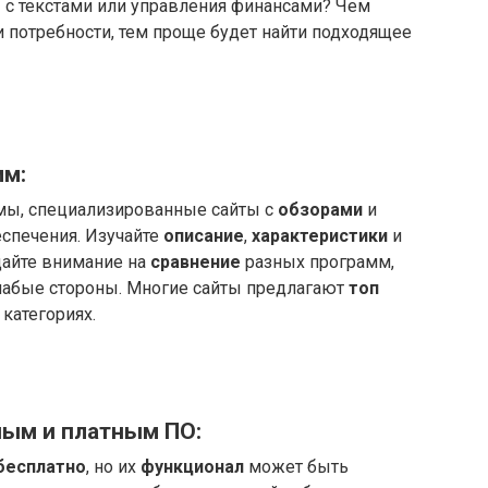
 с текстами или управления финансами? Чем
 потребности, тем проще будет найти подходящее
мм:
мы, специализированные сайты с
обзорами
и
спечения. Изучайте
описание
,
характеристики
и
щайте внимание на
сравнение
разных программ,
слабые стороны. Многие сайты предлагают
топ
категориях.
ым и платным ПО:
бесплатно
, но их
функционал
может быть