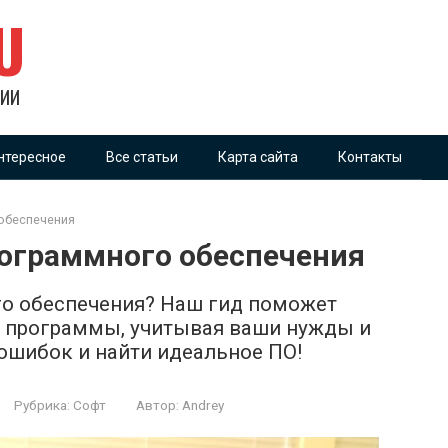
U
ГИИ
нтересное
Все статьи
Карта сайта
Контакты
обеспечения
рограммного обеспечения
го обеспечения? Наш гид поможет
 программы, учитывая ваши нужды и
 ошибок и найти идеальное ПО!
Рубрика:
Софт
Автор:
Andrey