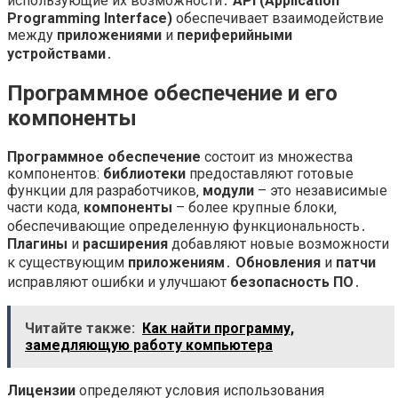
использующие их возможности․
API (Application
Programming Interface)
обеспечивает взаимодействие
между
приложениями
и
периферийными
устройствами
․
Программное обеспечение и его
компоненты
Программное обеспечение
состоит из множества
компонентов:
библиотеки
предоставляют готовые
функции для разработчиков‚
модули
– это независимые
части кода‚
компоненты
– более крупные блоки‚
обеспечивающие определенную функциональность․
Плагины
и
расширения
добавляют новые возможности
к существующим
приложениям
․
Обновления
и
патчи
исправляют ошибки и улучшают
безопасность
ПО
․
Читайте также:
Как найти программу,
замедляющую работу компьютера
Лицензии
определяют условия использования