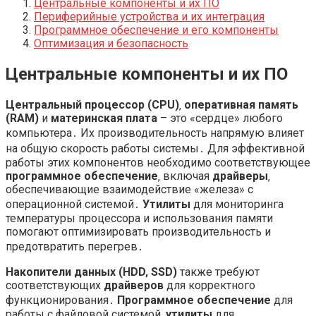
Центральные компоненты и их ПО
Периферийные устройства и их интеграция
Программное обеспечение и его компоненты
Оптимизация и безопасность
Центральные компоненты и их ПО
Центральный процессор (CPU)
‚
оперативная память
(RAM)
и
материнская плата
– это «сердце» любого
компьютера․ Их производительность напрямую влияет
на общую скорость работы системы․ Для эффективной
работы этих компонентов необходимо соответствующее
программное обеспечение
‚ включая
драйверы
‚
обеспечивающие взаимодействие «железа» с
операционной системой․
Утилиты
для мониторинга
температуры процессора и использования памяти
помогают оптимизировать производительность и
предотвратить перегрев․
Накопители данных (HDD‚ SSD)
также требуют
соответствующих
драйверов
для корректного
функционирования․
Программное обеспечение
для
работы с файловой системой‚
утилиты
для