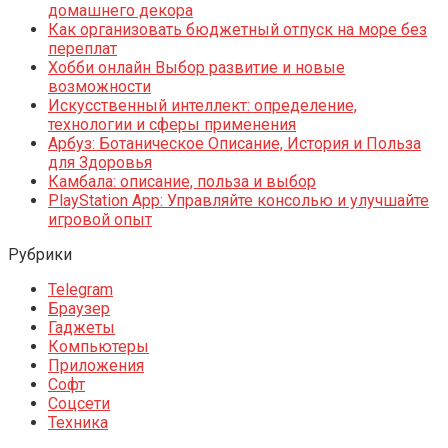
домашнего декора
Как организовать бюджетный отпуск на море без
переплат
Хобби онлайн Выбор развитие и новые
возможности
Искусственный интеллект: определение,
технологии и сферы применения
Арбуз: Ботаническое Описание, История и Польза
для Здоровья
Камбала: описание, польза и выбор
PlayStation App: Управляйте консолью и улучшайте
игровой опыт
Рубрики
Telegram
Браузер
Гаджеты
Компьютеры
Приложения
Софт
Соцсети
Техника