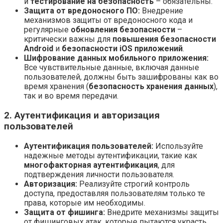
и
тестирование на безопасность
– обязательны.
Защита от вредоносного ПО:
Внедрение
механизмов защиты от вредоносного кода и
регулярные
обновления безопасности
–
критически важны для
повышения безопасности
Android
и
безопасности iOS приложений
.
Шифрование данных мобильного приложения:
Все чувствительные данные, включая данные
пользователей, должны быть зашифрованы как во
время хранения (
безопасность хранения данных
),
так и во время передачи.
2. Аутентификация и авторизация
пользователей
Аутентификация пользователей:
Используйте
надежные методы аутентификации, такие как
многофакторная аутентификация
, для
подтверждения личности пользователя.
Авторизация:
Реализуйте строгий контроль
доступа, предоставляя пользователям только те
права, которые им необходимы.
Защита от фишинга:
Внедрите механизмы защиты
от фишинговых атак, которые пытаются украсть