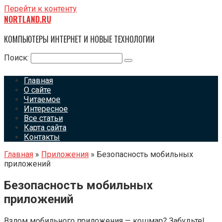
Перейти к контенту
NORTLAND.RU
КОМПЬЮТЕРЫ ИНТЕРНЕТ И НОВЫЕ ТЕХНОЛОГИИ
Поиск:
Главная
О сайте
Читаемое
Интересное
Все статьи
Карта сайта
Контакты
Главная
»
Приложения
»
Безопасность мобильных
приложений
Безопасность мобильных
приложений
Взлом мобильного приложения — кошмар? Забудьте!