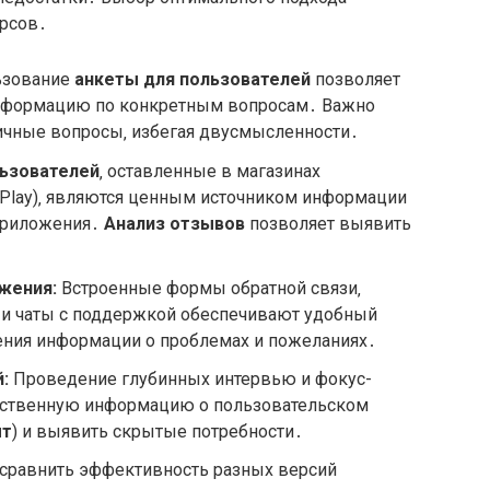
урсов․
ьзование
анкеты для пользователей
позволяет
информацию по конкретным вопросам․ Важно
ничные вопросы‚ избегая двусмысленности․
ьзователей
‚ оставленные в магазинах
e Play)‚ являются ценным источником информации
 приложения․
Анализ отзывов
позволяет выявить
жения:
Встроенные формы обратной связи‚
 и чаты с поддержкой обеспечивают удобный
ения информации о проблемах и пожеланиях․
:
Проведение глубинных интервью и фокус-
чественную информацию о пользовательском
ыт
) и выявить скрытые потребности․
сравнить эффективность разных версий