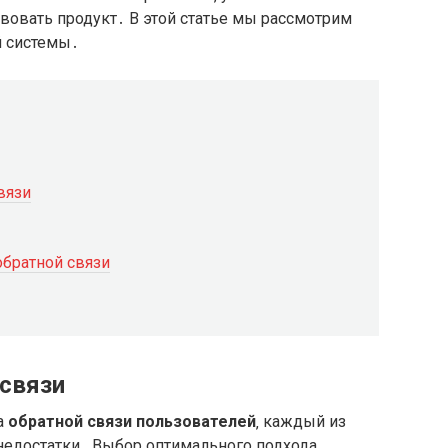
овать продукт․ В этой статье мы рассмотрим
й системы․
вязи
обратной связи
связи
а
обратной связи пользователей
‚ каждый из
недостатки․ Выбор оптимального подхода