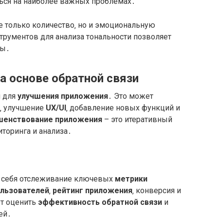
ться на наиболее важных проблемах․
 только количество‚ но и эмоциональную
трументов для анализа тональности позволяет
ды․
а основе обратной связи
я для
улучшения приложения
․ Это может
‚ улучшение
UX/UI
‚ добавление новых функций и
шенствование приложения
– это итеративный
торинга и анализа․
 себя отслеживание ключевых
метрики
льзователей
‚
рейтинг приложения
‚ конверсия и
ют оценить
эффективность обратной связи
и
ей․