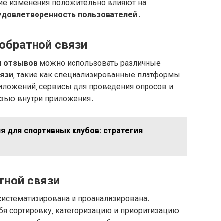
кие изменения положительно влияют на
удовлетворенность пользователей
․
обратной связи
и отзывов
можно использовать различные
вязи
‚ такие как специализированные платформы
риложений‚ сервисы для проведения опросов и
язью внутри приложения․
я для спортивных клубов: стратегия
тной связи
истематизирована и проанализирована․
бя сортировку‚ категоризацию и приоритизацию