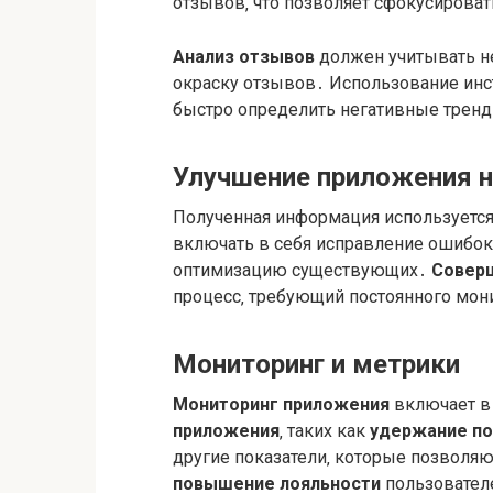
отзывов‚ что позволяет сфокусирова
Анализ отзывов
должен учитывать не
окраску отзывов․ Использование инс
быстро определить негативные трен
Улучшение приложения н
Полученная информация используетс
включать в себя исправление ошибок
оптимизацию существующих․
Совер
процесс‚ требующий постоянного мони
Мониторинг и метрики
Мониторинг приложения
включает в
приложения
‚ таких как
удержание по
другие показатели‚ которые позволя
повышение лояльности
пользовател