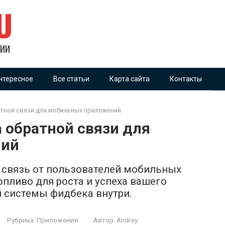
U
ГИИ
нтересное
Все статьи
Карта сайта
Контакты
тной связи для мобильных приложений
 обратной связи для
ний
ю связь от пользователей мобильных
опливо для роста и успеха вашего
 системы фидбека внутри.
Рубрика:
Приложения
Автор:
Andrey