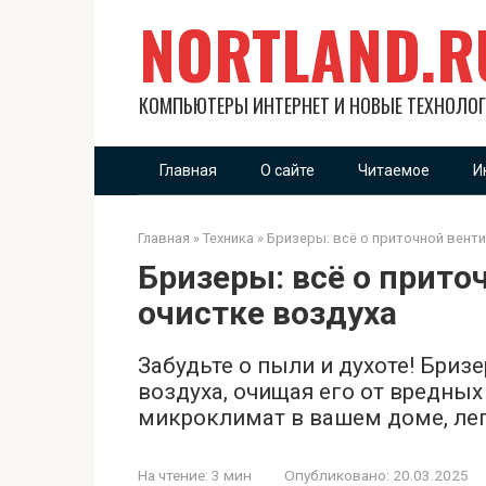
Перейти
NORTLAND.R
к
контенту
КОМПЬЮТЕРЫ ИНТЕРНЕТ И НОВЫЕ ТЕХНОЛО
Главная
О сайте
Читаемое
И
Главная
»
Техника
»
Бризеры: всё о приточной венти
Бризеры: всё о прито
очистке воздуха
Забудьте о пыли и духоте! Бриз
воздуха, очищая его от вредны
микроклимат в вашем доме, лег
На чтение:
3 мин
Опубликовано:
20.03.2025