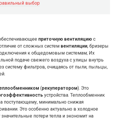
 правильный выбор
, обеспечивающее
приточную вентиляцию
с
В отличие от сложных систем
вентиляции
, бризеры
 подключения к общедомовым системам; Их
льной подаче свежего воздуха с улицы внутрь
ез систему фильтров, очищаясь от пыли, пыльцы,
ей.
еплообменником
(
рекуператором
). Это
ргоэффективность
устройства. Теплообменник
ха поступающему, минимально снижая
ивании. Это особенно актуально в холодное
 значительные потери тепла и экономит на