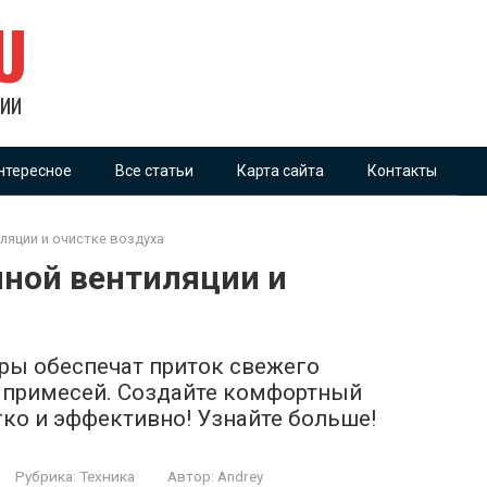
U
ГИИ
нтересное
Все статьи
Карта сайта
Контакты
ляции и очистке воздуха
чной вентиляции и
еры обеспечат приток свежего
х примесей. Создайте комфортный
ко и эффективно! Узнайте больше!
Рубрика:
Техника
Автор:
Andrey