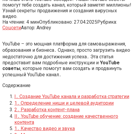
помогут тебе создать канал, который заметят миллионы!
Узнай секреты продвижения и создания вирусных
видео.
На чтение:
4 мин
Опубликовано:
27.04.2025
Рубрика:
Соцсети
Автор:
Andrey
YouTube – это мощная платформа для самовыражения‚
образования и бизнеса․ Однако‚ просто загрузить видео
недостаточно для достижения успеха․ Эта статья
предоставит вам подробные инструкции и
YouTube
советы
‚ которые помогут вам создать и продвинуть
успешный YouTube канал․
Содержание
I․ Создание YouTube канала и разработка стратегии
1․ Определение ниши и целевой аудитории
2․ Разработка контент-плана
II․ YouTube обучение: создание качественного
контента
1․ Качество видео и звука