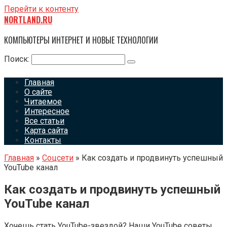
Перейти к контенту
NORTLAND.RU
КОМПЬЮТЕРЫ ИНТЕРНЕТ И НОВЫЕ ТЕХНОЛОГИИ
Поиск:
Главная
О сайте
Читаемое
Интересное
Все статьи
Карта сайта
Контакты
Главная
»
Соцсети
»
Как создать и продвинуть успешный
YouTube канал
Как создать и продвинуть успешный
YouTube канал
Хочешь стать YouTube-звездой? Наши YouTube советы