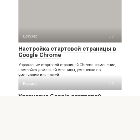
Браузер
0
Настройка стартовой страницы в
Google Chrome
Управление стартовой страницей Chrome: изменение,
настройка домашней страницы, установка по
умолчанию или вашей
Браузер
0
Установка Google стартовой
страницей в Chrome
Установите Google в качестве домашней страницы в
Chrome за пару кликов! Подробная инструкция