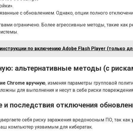
ойки».
вязанные с обновлением. Однако‚ опции полного отключени
вами ограничено. Более агрессивные методы‚ такие как ре
системы.
нструкции по включению Adobe Flash Player (только дл
ую: альтернативные методы (с риска
ие Chrome вручную
‚ изменяя параметры групповой полити
 сложны для выполнения и несут в себе риски повреждения
e и последствия отключения обновлен
вергаете себя риску заражения вредоносным ПО‚ так как
ваш компьютер уязвимым для кибератак.