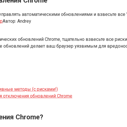
вления Chrome
управлять автоматическими обновлениями и взвесьте все "з
ер
Автор:
Andrey
ических обновлений Chrome‚ тщательно взвесьте все риск
ие обновлений делает ваш браузер уязвимым для вредонос
ивные методы (с рисками!)
я отключения обновлений Chrome
ения Chrome?