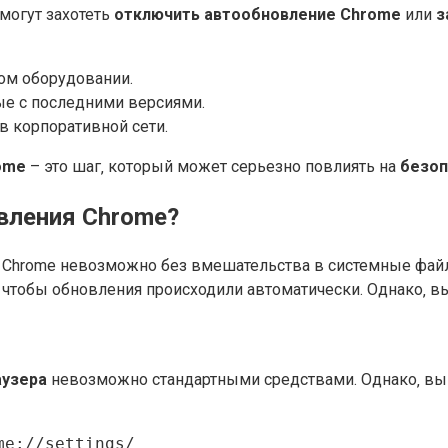
могут захотеть
отключить автообновление Chrome
или
з
ом оборудовании.
е с последними версиями.
в корпоративной сети.
ome
– это шаг‚ который может серьезно повлиять на
безоп
вления Chrome?
Chrome невозможно без вмешательства в системные файлы
 чтобы обновления происходили автоматически. Однако‚ вы
аузера
невозможно стандартными средствами. Однако‚ вы
me://settings/