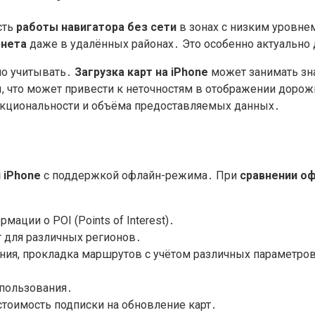
сть
работы навигатора без сети
в зонах с низким уровне
рнета
даже в удалённых районах․ Это особенно актуально
о учитывать․
Загрузка карт на iPhone
может занимать зн
ты, что может привести к неточностям в отображении доро
нкциональности и объёма предоставляемых данных․
 iPhone
с поддержкой офлайн-режима․ При
сравнении оф
мации о POI (Points of Interest)․
 для различных регионов․
ия, прокладка маршрутов с учётом различных параметров 
спользования․
стоимость подписки на обновление карт․