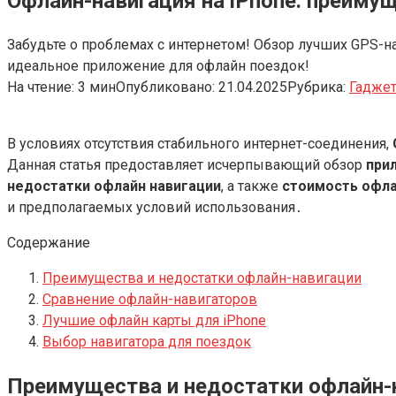
Офлайн-навигация на iPhone: преиму
Забудьте о проблемах с интернетом! Обзор лучших GPS-н
идеальное приложение для офлайн поездок!
На чтение:
3 мин
Опубликовано:
21.04.2025
Рубрика:
Гадже
В условиях отсутствия стабильного интернет-соединения,
Данная статья предоставляет исчерпывающий обзор
при
недостатки офлайн навигации
, а также
стоимость офла
и предполагаемых условий использования․
Содержание
Преимущества и недостатки офлайн-навигации
Сравнение офлайн-навигаторов
Лучшие офлайн карты для iPhone
Выбор навигатора для поездок
Преимущества и недостатки офлайн-