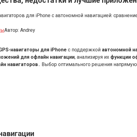
щества, недостатки и лучшие приложе
авигаторов для iPhone с автономной навигацией: сравнени
ты
Автор:
Andrey
GPS-навигаторы для iPhone
с поддержкой
автономной н
ложений для офлайн навигации
, анализируя их
функции о
йн навигаторов
․ Выбор оптимального решения напрямую 
навигации