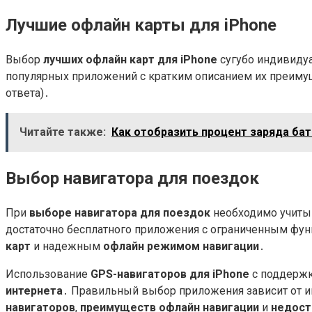
Лучшие офлайн карты для iPhone
Выбор
лучших офлайн карт для iPhone
сугубо индивидуа
популярных приложений с кратким описанием их преимущ
ответа)․
Читайте также:
Как отобразить процент заряда бат
Выбор навигатора для поездок
При
выборе навигатора для поездок
необходимо учитыв
достаточно бесплатного приложения с ограниченным фу
карт
и надежным
офлайн режимом навигации
․
Использование
GPS-навигаторов для iPhone
с поддерж
интернета
․ Правильный выбор приложения зависит от и
навигаторов
,
преимуществ офлайн навигации
и
недост