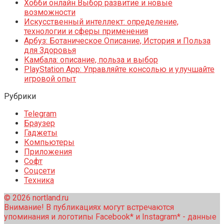
Хобби онлайн Выбор развитие и новые
возможности
Искусственный интеллект: определение,
технологии и сферы применения
Арбуз: Ботаническое Описание, История и Польза
для Здоровья
Камбала: описание, польза и выбор
PlayStation App: Управляйте консолью и улучшайте
игровой опыт
Рубрики
Telegram
Браузер
Гаджеты
Компьютеры
Приложения
Софт
Соцсети
Техника
© 2026 nortland.ru
Внимание! В публикациях могут встречаются
упоминания и логотипы Facebook* и Instagram* - данные