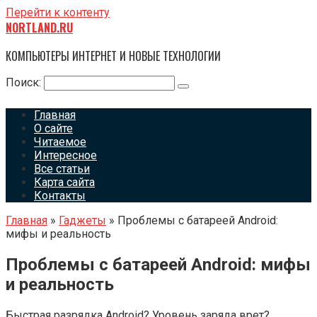
Перейти к контенту
NORTLAND.RU
КОМПЬЮТЕРЫ ИНТЕРНЕТ И НОВЫЕ ТЕХНОЛОГИИ
Поиск:
Главная
О сайте
Читаемое
Интересное
Все статьи
Карта сайта
Контакты
Главная
»
Гаджеты
»
Проблемы с батареей Android:
мифы и реальность
Проблемы с батареей Android: мифы
и реальность
Быстрая разрядка Android? Уровень заряда врет?