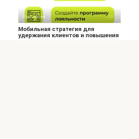
Приложения
0
Мобильная стратегия для
удержания клиентов и повышения
продаж
Завоюйте сердца пользователей! Узнайте, как создать
мобильную стратегию для удержания клиентов,
повышения лояльности
© 2026 nortland.ru
Внимание! В публикациях могут встречаются упоминания
и логотипы Facebook* и Instagram* - данные социальные
сети являются продуктами организации Meta,
деятельность которой признана экстремистской и