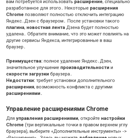
вам потребуется использовать
расширение
, специально
разработанное для этого․ Некоторые
расширения
Chrome
позволяют полностью отключить интеграцию
Яндекс․Дзен с браузером․ После установки такого
плагина
,
новостная лента
Дзена будет полностью
удалена․ Обратите внимание, что это может повлиять на
другие сервисы Яндекса, интегрированные в ваш
браузер․
Преимущества:
полное удаление Яндекс․Дзен,
значительное улучшение
производительности
и
скорости загрузки
браузера․
Недостатки:
требует установки дополнительного
расширения
, возможность конфликта с другими
расширениями
․
Управление расширениями Chrome
Для
управления расширениями
, откройте
настройки
Chrome
(три вертикальные точки в правом верхнем углу
браузера), выберите «Дополнительные инструменты» ->
«Расширения»․ Здесь вы можете
добавление
новых