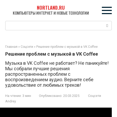
Перейти
NORTLAND.RU
к
КОМПЬЮТЕРЫ ИНТЕРНЕТ И НОВЫЕ ТЕХНОЛОГИИ
контенту
Поиск:
Главная
»
Соцсети
»
Решение проблем с музыкой в VK Coffee
Решение проблем с музыкой в VK Coffee
Музыка в VK Coffee не работает? Не паникуйте!
Мы собрали лучшие решения
распространенных проблем с
воспроизведением аудио. Верните себе
удовольствие от любимых треков!
На чтение:
3 мин
Опубликовано:
20.03.2025
Соцсети
Andrey