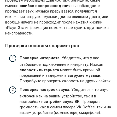
проведем небольшую диагностику. Запишите‚ какие
именно
ошибки воспроизведения
вы наблюдаете:
пропадает звук‚ музыка прерывается‚ появляются
искажения‚ загрузка музыки длится слишком долго‚ или
вообще ничего не происходит после нажатия кнопки
«Play». Эта информация поможет нам сузить круг поиска
неисправности.
Проверка основных параметров
Проверка интернета:
Убедитесь‚ что у вас
стабильное подключение к интернету. Низкая
скорость интернета
может быть причиной
прерываний и задержек в
загрузке музыки
.
Попробуйте проверить скорость на других сайтах.
Проверка настроек звука:
Убедитесь‚ что звук
включен как на вашем устройстве‚ так и в
настройках
настройки звука ВК
. Проверьте
громкость как в самом плеере VK Coffee‚ так и на
вашем устройстве (компьютере‚ смартфоне).