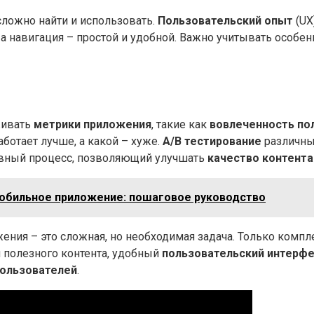
сложно найти и использовать.
Пользовательский опыт
(UX
а навигация – простой и удобной. Важно учитывать особе
живать
метрики приложения
, такие как
вовлеченность по
ботает лучше, а какой – хуже.
A/B тестирование
различны
вный процесс, позволяющий улучшать
качество контента
мобильное приложение: пошаговое руководство
ения – это сложная, но необходимая задача. Только комп
и полезного контента, удобный
пользовательский интерф
пользователей
.