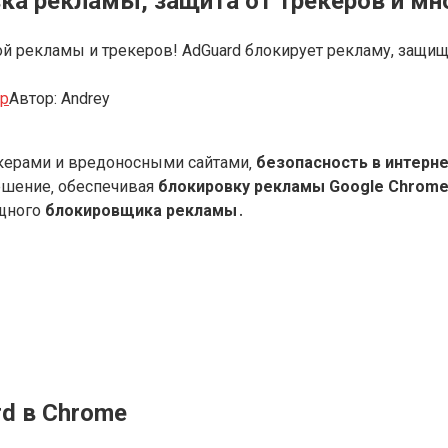
ка рекламы, защита от трекеров и мн
 рекламы и трекеров! AdGuard блокирует рекламу, защища
ер
Автор:
Andrey
екерами и вредоносными сайтами‚
безопасность в интерн
ешение‚ обеспечивая
блокировку рекламы Google Chrom
ощного
блокировщика рекламы
․
d в Chrome