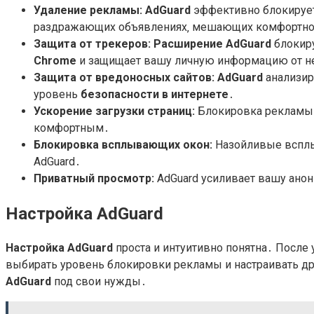
Удаление рекламы:
AdGuard
эффективно блокирует
раздражающих объявлениях‚ мешающих комфортном
Защита от трекеров:
Расширение AdGuard
блокиру
Chrome
и защищает вашу личную информацию от н
Защита от вредоносных сайтов:
AdGuard
анализир
уровень
безопасности в интернете
․
Ускорение загрузки страниц:
Блокировка рекламы 
комфортным․
Блокировка всплывающих окон:
Назойливые всплы
AdGuard․
Приватный просмотр:
AdGuard усиливает вашу анон
Настройка AdGuard
Настройка AdGuard
проста и интуитивно понятна․ После
выбирать уровень блокировки рекламы и настраивать др
AdGuard
под свои нужды․