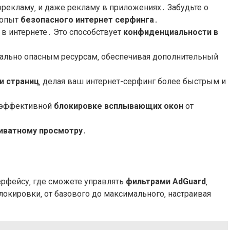
екламу‚ и даже рекламу в приложениях․ Забудьте о
 опыт
безопасного интернет серфинга
․
в интернете․ Это способствует
конфиденциальности в
иально опасным ресурсам‚ обеспечивая дополнительный
и страниц
‚ делая ваш интернет-серфинг более быстрым и
я эффективной
блокировке всплывающих окон
от
иватному просмотру
․
ерфейсу‚ где сможете управлять
фильтрами AdGuard
‚
окировки‚ от базового до максимального‚ настраивая