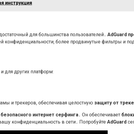
ая инструкция
 достаточный для большинства пользователей․
AdGuard п
й конфиденциальности‚ более продвинутые фильтры и по
н и для других платформ:
ламы и трекеров‚ обеспечивая целостную
защиту от трек
я
безопасного интернет серфинга
․ Он обеспечивает
блок
т вашу конфиденциальность в сети․ Попробуйте
AdGuard
сег