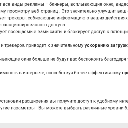
 все виды рекламы – баннеры‚ всплывающие окна‚ видеор
у просмотру веб-страниц․ Это значительно улучшит ваш
ет трекеры‚ собирающие информацию о ваших действиях 
есанкционированного доступа․
ует посещаемые вами сайты и блокирует доступ к потенц
и трекеров приводит к значительному
ускорению загрузк
вающие окна больше не будут вас беспокоить благодар
имность в интернете‚ способствуя более эффективному
пр
 установки расширения вы получите доступ к удобному инт
угие параметры․ Вы можете выбрать различные уровни бл