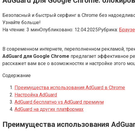
AdGuard для Google Chrome: блокиров
Безопасный и быстрый серфинг в Chrome без надоедливой
Узнайте больше!
На чтение:
3 мин
Опубликовано:
12.04.2025
Рубрика:
Брауз
В современном интернете‚ переполненном рекламой‚ тр
AdGuard для Google Chrome
предлагает эффективное р
расскажет вам все о возможностях и настройке этого м
Содержание
Преимущества использования AdGuard в Chrome
Настройка AdGuard
AdGuard бесплатно vs AdGuard премиум
AdGuard на других платформах
Преимущества использования AdGuar