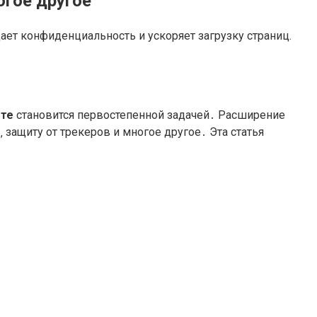
огое другое
ет конфиденциальность и ускоряет загрузку страниц.
ете
становится первостепенной задачей․ Расширение
e
‚ защиту от трекеров и многое другое․ Эта статья