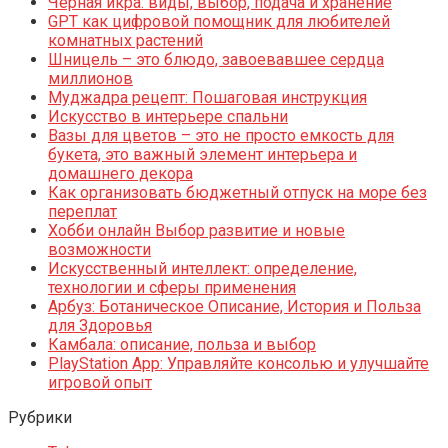
Чёрная икра: виды, выбор, подача и хранение
GPT как цифровой помощник для любителей
комнатных растений
Шницель – это блюдо, завоевавшее сердца
миллионов
Муджадра рецепт: Пошаговая инструкция
Искусство в интерьере спальни
Вазы для цветов – это не просто емкость для
букета, это важный элемент интерьера и
домашнего декора
Как организовать бюджетный отпуск на море без
переплат
Хобби онлайн Выбор развитие и новые
возможности
Искусственный интеллект: определение,
технологии и сферы применения
Арбуз: Ботаническое Описание, История и Польза
для Здоровья
Камбала: описание, польза и выбор
PlayStation App: Управляйте консолью и улучшайте
игровой опыт
Рубрики