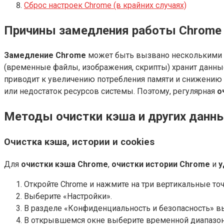
Сброс настроек Chrome (в крайних случаях)
Причины замедления работы Chrome 
Замедление Chrome
может быть вызвано несколькими ф
(временные файлы, изображения, скрипты) хранит данные
приводит к увеличению потребления памяти и снижению
или недостаток ресурсов системы. Поэтому, регулярная
о
Методы очистки кэша и других данны
Очистка кэша, истории и cookies
Для
очистки кэша Chrome
,
очистки истории Chrome
и
у
Откройте Chrome и нажмите на три вертикальные точ
Выберите «Настройки».
В разделе «Конфиденциальность и безопасность» в
В открывшемся окне выберите временной диапазон 