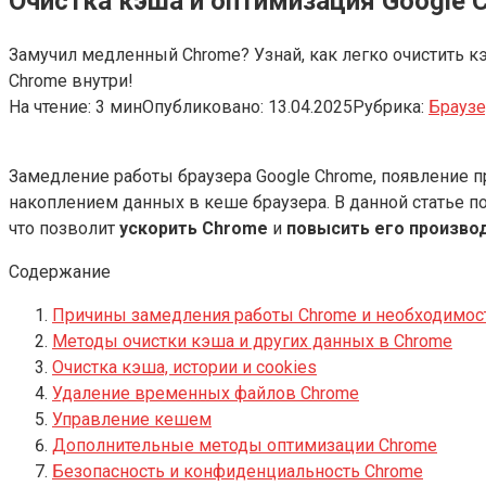
Очистка кэша и оптимизация Google 
Замучил медленный Chrome? Узнай, как легко очистить кэ
Chrome внутри!
На чтение:
3 мин
Опубликовано:
13.04.2025
Рубрика:
Брауз
Замедление работы браузера Google Chrome, появление п
накоплением данных в кеше браузера. В данной статье 
что позволит
ускорить Chrome
и
повысить его произво
Содержание
Причины замедления работы Chrome и необходимост
Методы очистки кэша и других данных в Chrome
Очистка кэша, истории и cookies
Удаление временных файлов Chrome
Управление кешем
Дополнительные методы оптимизации Chrome
Безопасность и конфиденциальность Chrome