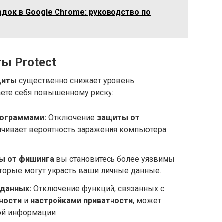
док в Google Chrome: руководство по
ы Protect
щиты
существенно снижает уровень
аете себя повышенному риску:
ограммами:
Отключение
защиты от
чивает вероятность заражения компьютера
ы от фишинга
вы становитесь более уязвимы
торые могут украсть ваши личные данные.
данных:
Отключение функций, связанных с
ности
и
настройками приватности
, может
ой информации.