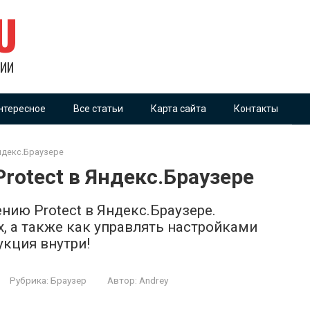
U
ГИИ
нтересное
Все статьи
Карта сайта
Контакты
ндекс.Браузере
otect в Яндекс.Браузере
нию Protect в Яндекс.Браузере.
х, а также как управлять настройками
укция внутри!
Рубрика:
Браузер
Автор:
Andrey