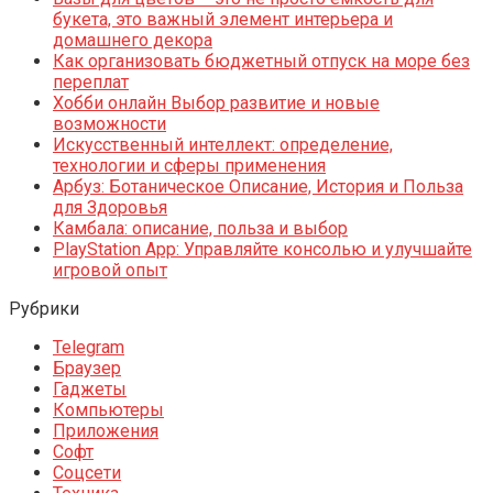
букета, это важный элемент интерьера и
домашнего декора
Как организовать бюджетный отпуск на море без
переплат
Хобби онлайн Выбор развитие и новые
возможности
Искусственный интеллект: определение,
технологии и сферы применения
Арбуз: Ботаническое Описание, История и Польза
для Здоровья
Камбала: описание, польза и выбор
PlayStation App: Управляйте консолью и улучшайте
игровой опыт
Рубрики
Telegram
Браузер
Гаджеты
Компьютеры
Приложения
Софт
Соцсети