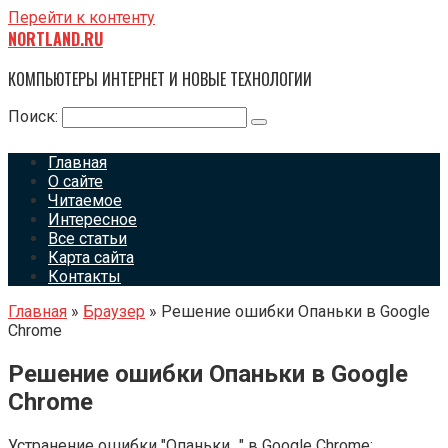
Перейти к контенту
NORTLAND.RU
КОМПЬЮТЕРЫ ИНТЕРНЕТ И НОВЫЕ ТЕХНОЛОГИИ
Поиск:
Главная
О сайте
Читаемое
Интересное
Все статьи
Карта сайта
Контакты
Главная
»
Браузер
»
Решение ошибки Опаньки в Google
Chrome
Решение ошибки Опаньки в Google
Chrome
Устранение ошибки "Опаньки…" в Google Chrome: