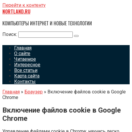
Перейти к контенту
NORTLAND.RU
КОМПЬЮТЕРЫ ИНТЕРНЕТ И НОВЫЕ ТЕХНОЛОГИИ
Поиск:
Главная
О сайте
Читаемое
Интересное
Все статьи
Карта сайта
Контакты
Главная
»
Браузер
»
Включение файлов cookie в Google
Chrome
Включение файлов cookie в Google
Chrome
Управление файлами cookie в Chrome: научись легко