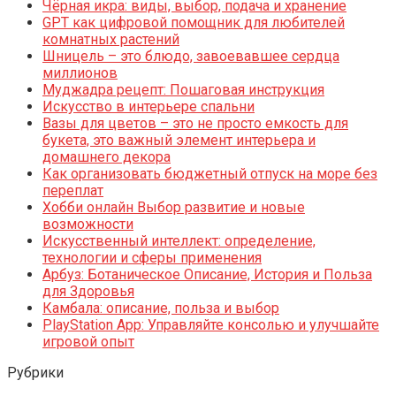
Чёрная икра: виды, выбор, подача и хранение
GPT как цифровой помощник для любителей
комнатных растений
Шницель – это блюдо, завоевавшее сердца
миллионов
Муджадра рецепт: Пошаговая инструкция
Искусство в интерьере спальни
Вазы для цветов – это не просто емкость для
букета, это важный элемент интерьера и
домашнего декора
Как организовать бюджетный отпуск на море без
переплат
Хобби онлайн Выбор развитие и новые
возможности
Искусственный интеллект: определение,
технологии и сферы применения
Арбуз: Ботаническое Описание, История и Польза
для Здоровья
Камбала: описание, польза и выбор
PlayStation App: Управляйте консолью и улучшайте
игровой опыт
Рубрики