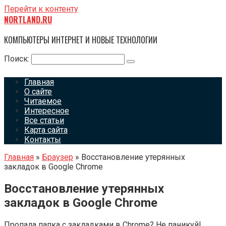
Перейти к контенту
NORTLAND.RU
КОМПЬЮТЕРЫ ИНТЕРНЕТ И НОВЫЕ ТЕХНОЛОГИИ
Поиск:
Главная
О сайте
Читаемое
Интересное
Все статьи
Карта сайта
Контакты
Главная
»
Браузер
»
Восстановление утерянных
закладок в Google Chrome
Восстановление утерянных
закладок в Google Chrome
Пропала папка с закладками в Chrome? Не паникуй!