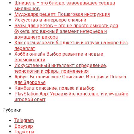
Шницель – это блюдо, завоевавшее сердца
миллионов
Муджадра рецепт: Пошаговая инструкция
Искусство в интерьере спальни
Вазы для цветов – это не просто емкость для
букета, это важный элемент интерьера и
домашнего декора
Как организовать бюджетный отпуск на море без
переплат
Хобби онлайн Выбор развитие и новые
возможности
Искусственный интеллект: определение,
технологии и сферы применения
Арбуз: Ботаническое Описание, История и Польза
для Здоровья
Камбала: описание, польза и выбор
PlayStation App: Управляйте консолью и улучшайте
игровой опыт
Рубрики
Telegram
Браузер
Гаджеты